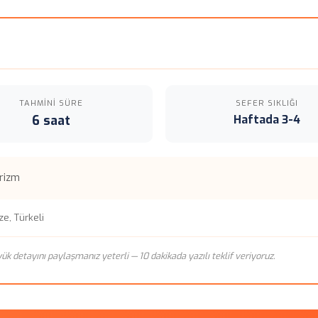
TAHMINI SÜRE
SEFER SIKLIĞI
6 saat
Haftada 3-4
urizm
e, Türkeli
n yük detayını paylaşmanız yeterli — 10 dakikada yazılı teklif veriyoruz.