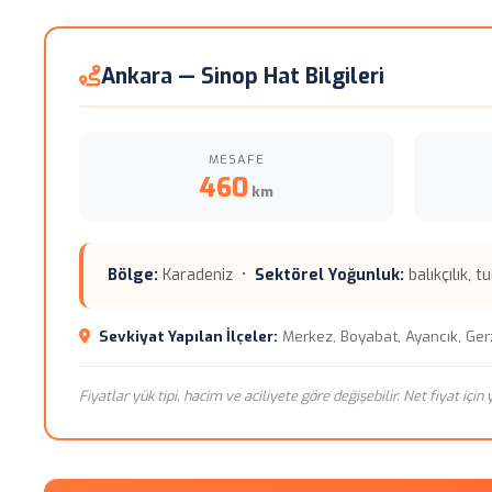
Ankara — Sinop Hat Bilgileri
MESAFE
460
km
Bölge:
Karadeniz •
Sektörel Yoğunluk:
balıkçılık, t
Sevkiyat Yapılan İlçeler:
Merkez, Boyabat, Ayancık, Gerz
Fiyatlar yük tipi, hacim ve aciliyete göre değişebilir. Net fiyat içi