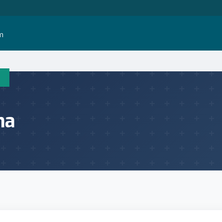
im
ma