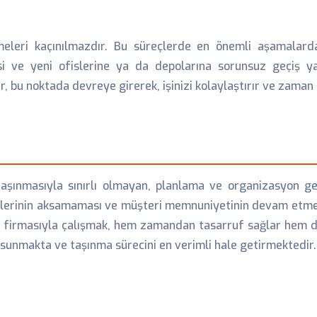
meleri kaçınılmazdır. Bu süreçlerde en önemli aşamalard
esi ve yeni ofislerine ya da depolarına sorunsuz geçiş y
 bu noktada devreye girerek, işinizi kolaylaştırır ve zaman k
taşınmasıyla sınırlı olmayan, planlama ve organizasyon ge
etlerinin aksamaması ve müşteri memnuniyetinin devam etmesid
firmasıyla çalışmak, hem zamandan tasarruf sağlar hem de o
sunmakta ve taşınma sürecini en verimli hale getirmektedir.