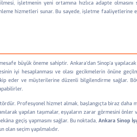
ilmesi, işletmenin yeni ortamına hızlıca adapte olmasını s
enleme hizmetleri sunar. Bu sayede, işletme faaliyetlerine 
e mesafe büyük öneme sahiptir. Ankara’dan Sinop’a yapılacak
sinin iyi hesaplanması ve olası gecikmelerin önüne geçilm
kip eder ve müşterilerine düzenli bilgilendirme sağlar. B
pabilirler.
ktördür. Profesyonel hizmet almak, başlangıçta biraz daha m
nılarak yapılan taşımalar, eşyaların zarar görmesini önler 
mekâna geçiş yapmasını sağlar. Bu noktada,
Ankara Sinop İş
un olan seçim yapılmalıdır.