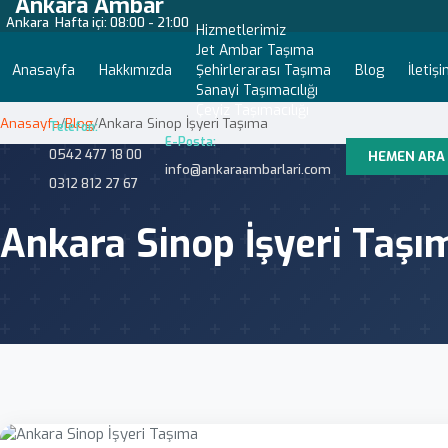
Ankara Ambar
Ankara
Hafta içi: 08:00 - 21:00
Hizmetlerimiz
Jet Ambar Taşıma
Anasayfa
Hakkımızda
Şehirlerarası Taşıma
Blog
İletiş
Sanayi Taşımacılığı
Çeyiz Taşımacılığı
Anasayfa
/
Blog
/
Ankara Sinop İşyeri Taşıma
Telefon:
E-Posta:
0542 477 18 00
HEMEN ARA
info@ankaraambarlari.com
0312 812 27 67
Ankara Sinop İşyeri Taşı