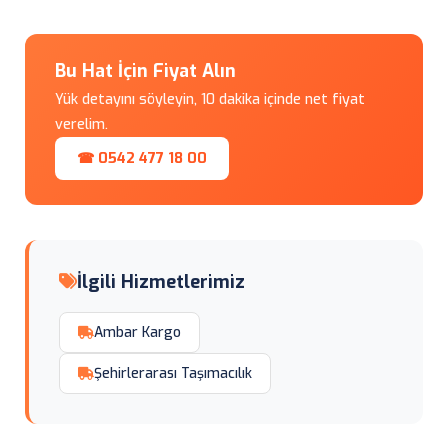
Bu Hat İçin Fiyat Alın
Yük detayını söyleyin, 10 dakika içinde net fiyat
verelim.
☎ 0542 477 18 00
İlgili Hizmetlerimiz
Ambar Kargo
Şehirlerarası Taşımacılık