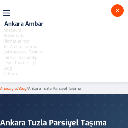
Toggle navigation
Ankara Ambar
Anasayfa
Hakkımızda
Hizmetlerimiz
Jet Ambar Taşıma
Şehirlerarası Taşıma
Sanayi Taşımacılığı
Çeyiz Taşımacılığı
Blog
İletişim
Anasayfa
/
Blog
/
Ankara Tuzla Parsiyel Taşıma
Ankara Tuzla Parsiyel Taşıma