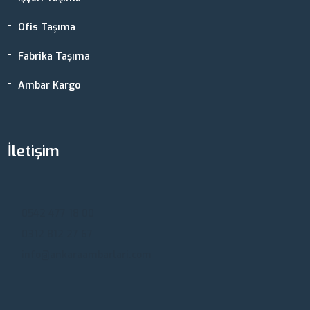
Ofis Taşıma
Fabrika Taşıma
Ambar Kargo
İletişim
Ankara, Türkiye
0542 477 18 00
0312 812 27 67
info@ankaraambarlari.com