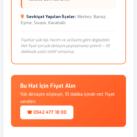
Sevkiyat Yapılan İlçeler:
Merkez, Banaz,
Eşme, Sivaslı, Karahallı
Fiyatlar yük tipi, hacim ve aciliyete göre değişebilir.
Net fiyat için yük detayını paylaşmanız yeterli — 10
dakikada yazılı teklif veriyoruz.
Bu Hat İçin Fiyat Alın
Yük detayını söyleyin, 10 dakika içinde net fiyat
verelim.
☎ 0542 477 18 00