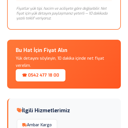
Fiyatlar yük tipi, hacim ve aciliyete göre değişebilir. Net
fiyat için yük detayını paylaşmanız yeterli — 10 dakikada
yazılı teklif veriyoruz.
Bu Hat İçin Fiyat Alın
Yük detayını söyleyin, 10 dakika içinde net fiyat
verelim.
☎ 0542 477 18 00
İlgili Hizmetlerimiz
Ambar Kargo