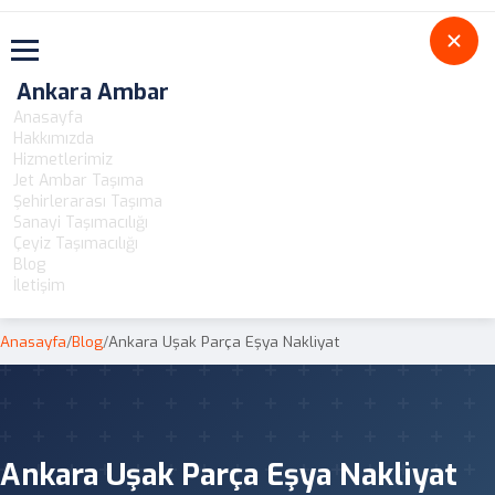
Toggle navigation
Ankara Ambar
Anasayfa
Hakkımızda
Hizmetlerimiz
Jet Ambar Taşıma
Şehirlerarası Taşıma
Sanayi Taşımacılığı
Çeyiz Taşımacılığı
Blog
İletişim
Anasayfa
/
Blog
/
Ankara Uşak Parça Eşya Nakliyat
Ankara Uşak Parça Eşya Nakliyat