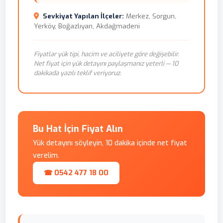
Sevkiyat Yapılan İlçeler:
Merkez, Sorgun,
Yerköy, Boğazlıyan, Akdağmadeni
Fiyatlar yük tipi, hacim ve aciliyete göre değişebilir.
Net fiyat için yük detayını paylaşmanız yeterli — 10
dakikada yazılı teklif veriyoruz.
Bu Hat İçin Fiyat Alın
Yük detayını söyleyin, 10 dakika içinde net fiyat
verelim.
☎ 0542 477 18 00