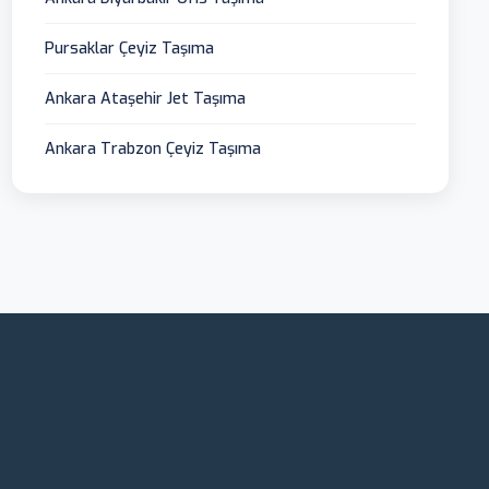
Pursaklar Çeyiz Taşıma
Ankara Ataşehir Jet Taşıma
Ankara Trabzon Çeyiz Taşıma
Ankara Ambar
Ankara Ambar Kargo hizmetleri olarak, Türkiye'nin her
iline güvenli ve hızlı nakliyat çözümleri sunuyoruz.