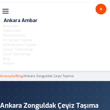
Toggle navigation
Ankara Ambar
Anasayfa
Hakkımızda
Hizmetlerimiz
Jet Ambar Taşıma
Şehirlerarası Taşıma
Sanayi Taşımacılığı
Çeyiz Taşımacılığı
Blog
İletişim
Anasayfa
/
Blog
/
Ankara Zonguldak Çeyiz Taşıma
Ankara Zonguldak Çeyiz Taşıma