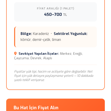
FIYAT ARALIĞI (1 PALET)
450–700
TL
Bölge:
Karadeniz •
Sektörel Yoğunluk:
kömür, demir-çelik, liman
Sevkiyat Yapılan İlçeler:
Merkez, Ereğli,
Çaycuma, Devrek, Alaplı
Fiyatlar yük tipi, hacim ve aciliyete göre değişebilir. Net
fiyat için yük detayını paylaşmanız yeterli — 10 dakikada
yazılı teklif veriyoruz.
Bu Hat İçin Fiyat Alın