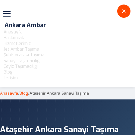
Toggle navigation
Ankara Ambar
Anasayfa
Hakkımızda
Hizmetlerimiz
Jet Ambar Taşıma
Şehirlerarası Taşıma
Sanayi Taşımacılığı
Çeyiz Taşımacılığı
Blog
İletişim
Anasayfa
/
Blog
/
Ataşehir Ankara Sanayi Taşıma
Ataşehir Ankara Sanayi Taşıma