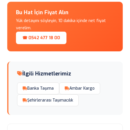
Bu Hat İçin Fiyat Alın
Yük detayını söyleyin, 10 dakika içinde net fiyat
verelim.
☎ 0542 477 18 00
İlgili Hizmetlerimiz
Banka Taşıma
Ambar Kargo
Şehirlerarası Taşımacılık