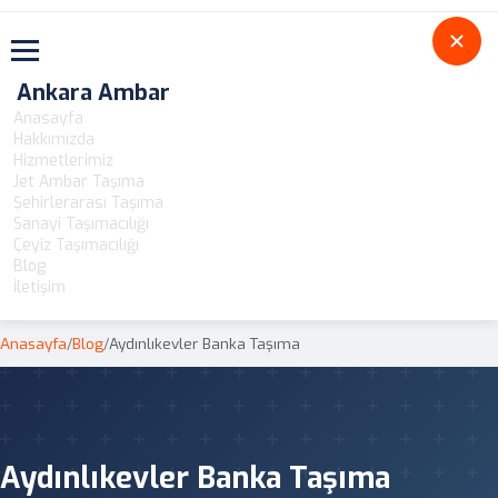
Toggle navigation
Ankara Ambar
Anasayfa
Hakkımızda
Hizmetlerimiz
Jet Ambar Taşıma
Şehirlerarası Taşıma
Sanayi Taşımacılığı
Çeyiz Taşımacılığı
Blog
İletişim
Anasayfa
/
Blog
/
Aydınlıkevler Banka Taşıma
Aydınlıkevler Banka Taşıma