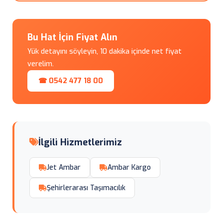
Bu Hat İçin Fiyat Alın
Yük detayını söyleyin, 10 dakika içinde net fiyat
verelim.
☎ 0542 477 18 00
İlgili Hizmetlerimiz
Jet Ambar
Ambar Kargo
Şehirlerarası Taşımacılık