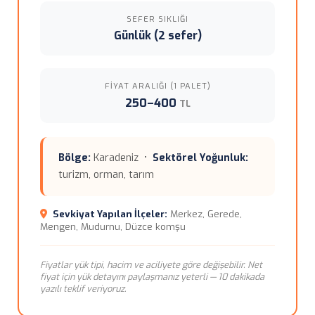
SEFER SIKLIĞI
Günlük (2 sefer)
FIYAT ARALIĞI (1 PALET)
250–400
TL
Bölge:
Karadeniz •
Sektörel Yoğunluk:
turizm, orman, tarım
Sevkiyat Yapılan İlçeler:
Merkez, Gerede,
Mengen, Mudurnu, Düzce komşu
Fiyatlar yük tipi, hacim ve aciliyete göre değişebilir. Net
fiyat için yük detayını paylaşmanız yeterli — 10 dakikada
yazılı teklif veriyoruz.