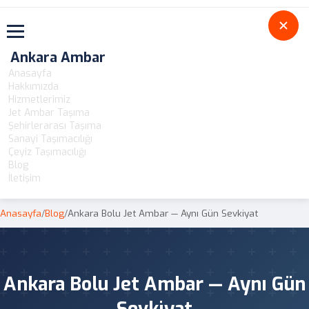
Toggle navigation
Ankara Ambar
Anasayfa
Hakkımızda
Hizmetlerimiz
Jet Ambar Taşıma
Şehirlerarası Taşıma
Sanayi Taşımacılığı
Çeyiz Taşımacılığı
Blog
İletişim
Anasayfa
/
Blog
/
Ankara Bolu Jet Ambar — Aynı Gün Sevkiyat
Ankara Bolu Jet Ambar — Aynı Gün