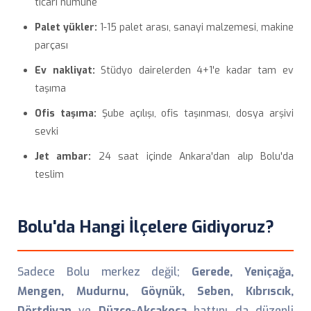
ticari numune
Palet yükler:
1-15 palet arası, sanayi malzemesi, makine
parçası
Ev nakliyat:
Stüdyo dairelerden 4+1'e kadar tam ev
taşıma
Ofis taşıma:
Şube açılışı, ofis taşınması, dosya arşivi
sevki
Jet ambar:
24 saat içinde Ankara'dan alıp Bolu'da
teslim
Bolu'da Hangi İlçelere Gidiyoruz?
Sadece Bolu merkez değil;
Gerede, Yeniçağa,
Mengen, Mudurnu, Göynük, Seben, Kıbrıscık,
Dörtdivan
ve
Düzce-Akçakoca
hattını da düzenli