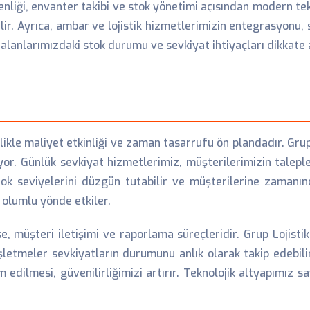
nliği, envanter takibi ve stok yönetimi açısından modern tekn
lir. Ayrıca, ambar ve lojistik hizmetlerimizin entegrasyonu,
 alanlarımızdaki stok durumu ve sevkiyat ihtiyaçları dikkate 
ikle maliyet etkinliği ve zaman tasarrufu ön plandadır. Grup
ıyor. Günlük sevkiyat hizmetlerimiz, müşterilerimizin talep
k seviyelerini düzgün tutabilir ve müşterilerine zamanı
a olumlu yönde etkiler.
e, müşteri iletişimi ve raporlama süreçleridir. Grup Lojist
işletmeler sevkiyatların durumunu anlık olarak takip edebili
ilmesi, güvenilirliğimizi artırır. Teknolojik altyapımız say