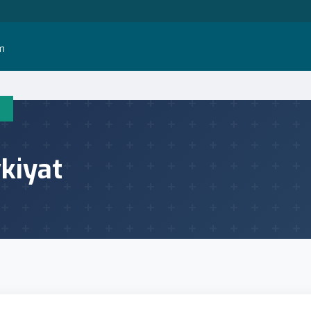
im
kiyat