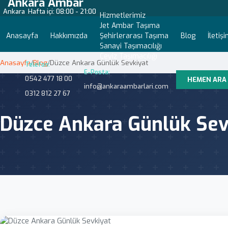
Ankara Ambar
Ankara
Hafta içi: 08:00 - 21:00
Hizmetlerimiz
Jet Ambar Taşıma
Anasayfa
Hakkımızda
Şehirlerarası Taşıma
Blog
İletiş
Sanayi Taşımacılığı
Çeyiz Taşımacılığı
Anasayfa
/
Blog
/
Düzce Ankara Günlük Sevkiyat
Telefon:
E-Posta:
0542 477 18 00
HEMEN ARA
info@ankaraambarlari.com
0312 812 27 67
Düzce Ankara Günlük Sev