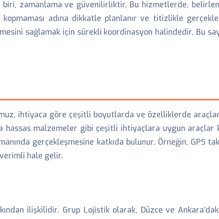
 biri, zamanlama ve güvenilirliktir. Bu hizmetlerde, belirl
in kopmaması adına dikkatle planlanır ve titizlikle gerçekle
mesini sağlamak için sürekli koordinasyon halindedir. Bu s
z, ihtiyaca göre çeşitli boyutlarda ve özelliklerde araçlar 
eya hassas malzemeler gibi çeşitli ihtiyaçlara uygun araçlar k
amanında gerçekleşmesine katkıda bulunur. Örneğin, GPS taki
erimli hale gelir.
ından ilişkilidir. Grup Lojistik olarak, Düzce ve Ankara’da