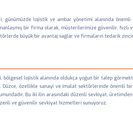
i, günümüzde lojistik ve ambar yönetimi alanında önemli b
manlaşmış bir firma olarak, müşterilerimize güvenilir, hızlı
örlerde büyük bir avantaj sağlar ve firmaların tedarik zinciri
bölgesel lojistik alanında oldukça yoğun bir talep görmekted
 Düzce, özellikle sanayi ve imalat sektörlerinde önemli bi
umundadır. Bu iki ilin arasındaki düzenli sevkiyat, üretimden
zenli ve güvenilir sevkiyat hizmetleri sunuyoruz.