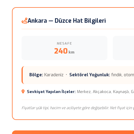
Ankara — Düzce Hat Bilgileri
MESAFE
240
km
Bölge:
Karadeniz •
Sektörel Yoğunluk:
fındık, oto
Sevkiyat Yapılan İlçeler:
Merkez, Akçakoca, Kaynaşlı,
Fiyatlar yük tipi, hacim ve aciliyete göre değişebilir. Net fiyat içi