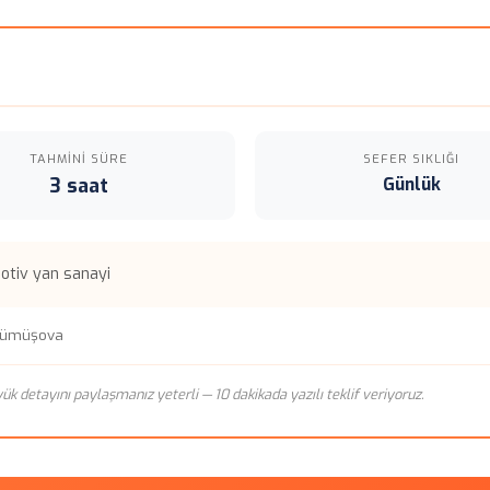
TAHMINI SÜRE
SEFER SIKLIĞI
3 saat
Günlük
motiv yan sanayi
 Gümüşova
n yük detayını paylaşmanız yeterli — 10 dakikada yazılı teklif veriyoruz.