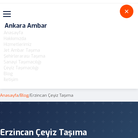
Toggle navigation
Ankara Ambar
Anasayfa
Hakkımızda
Hizmetlerimiz
Jet Ambar Taşıma
Şehirlerarası Taşıma
Sanayi Taşımacılığı
Çeyiz Taşımacılığı
Blog
İletişim
Anasayfa
/
Blog
/
Erzincan Çeyiz Taşıma
Erzincan Çeyiz Taşıma