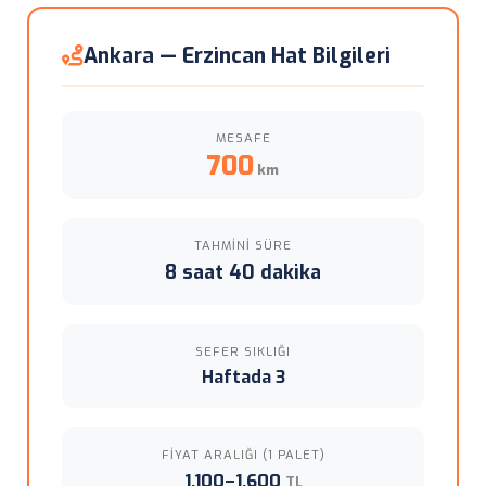
Ankara — Erzincan Hat Bilgileri
MESAFE
700
km
TAHMINI SÜRE
8 saat 40 dakika
SEFER SIKLIĞI
Haftada 3
FIYAT ARALIĞI (1 PALET)
1,100–1,600
TL