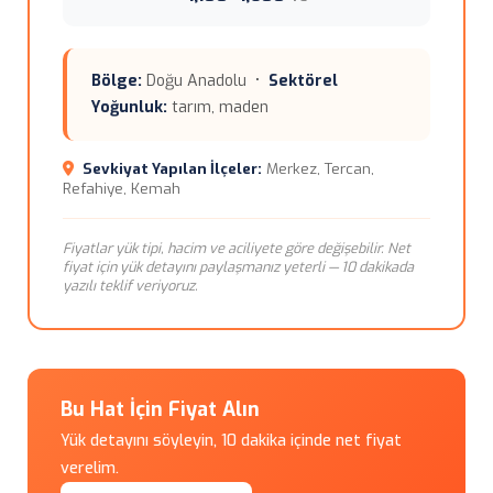
Bölge:
Doğu Anadolu •
Sektörel
Yoğunluk:
tarım, maden
Sevkiyat Yapılan İlçeler:
Merkez, Tercan,
Refahiye, Kemah
Fiyatlar yük tipi, hacim ve aciliyete göre değişebilir. Net
fiyat için yük detayını paylaşmanız yeterli — 10 dakikada
yazılı teklif veriyoruz.
Bu Hat İçin Fiyat Alın
Yük detayını söyleyin, 10 dakika içinde net fiyat
verelim.