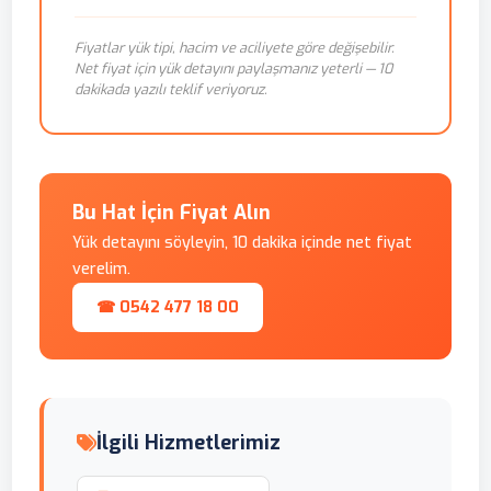
Fiyatlar yük tipi, hacim ve aciliyete göre değişebilir.
Net fiyat için yük detayını paylaşmanız yeterli — 10
dakikada yazılı teklif veriyoruz.
Bu Hat İçin Fiyat Alın
Yük detayını söyleyin, 10 dakika içinde net fiyat
verelim.
☎ 0542 477 18 00
İlgili Hizmetlerimiz