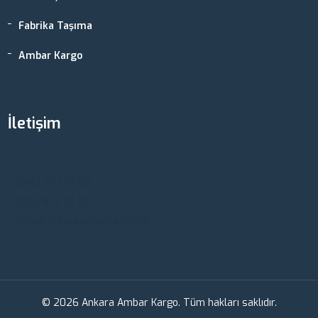
Fabrika Taşıma
Ambar Kargo
İletişim
Ankara, Türkiye
0542 477 18 00
0312 812 27 67
info@ankaraambarlari.com
© 2026 Ankara Ambar Kargo. Tüm hakları saklıdır.