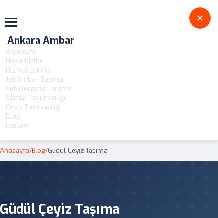
Toggle navigation
Ankara Ambar
Anasayfa
Hakkımızda
Hizmetlerimiz
Jet Ambar Taşıma
Şehirlerarası Taşıma
Sanayi Taşımacılığı
Çeyiz Taşımacılığı
Blog
İletişim
Anasayfa
/
Blog
/
Güdül Çeyiz Taşıma
Güdül Çeyiz Taşıma