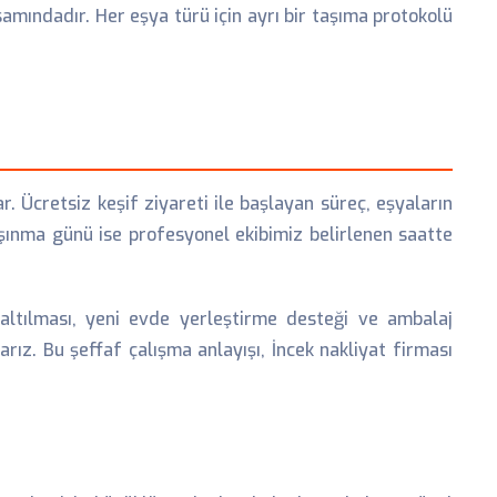
mındadır. Her eşya türü için ayrı bir taşıma protokolü
 Ücretsiz keşif ziyareti ile başlayan süreç, eşyaların
şınma günü ise profesyonel ekibimiz belirlenen saatte
ltılması, yeni evde yerleştirme desteği ve ambalaj
rız. Bu şeffaf çalışma anlayışı, İncek nakliyat firması