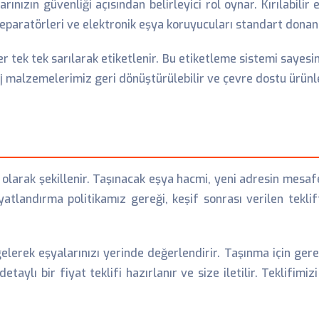
ınızın güvenliği açısından belirleyici rol oynar. Kırılabilir
 separatörleri ve elektronik eşya koruyucuları standart dona
er tek tek sarılarak etiketlenir. Bu etiketleme sistemi saye
laj malzemelerimiz geri dönüştürülebilir ve çevre dostu ürün
ı olarak şekillenir. Taşınacak eşya hacmi, yeni adresin mesa
iyatlandırma politikamız gereği, keşif sonrası verilen teklif
elerek eşyalarınızı yerinde değerlendirir. Taşınma için gere
detaylı bir fiyat teklifi hazırlanır ve size iletilir. Teklifim