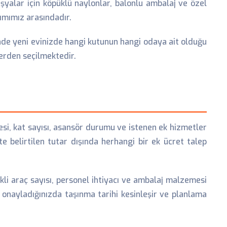
 eşyalar için köpüklü naylonlar, balonlu ambalaj ve özel
nımımız arasındadır.
sinde yeni evinizde hangi kutunun hangi odaya ait olduğu
lerden seçilmektedir.
fesi, kat sayısı, asansör durumu ve istenen ek hizmetler
te belirtilen tutar dışında herhangi bir ek ücret talep
kli araç sayısı, personel ihtiyacı ve ambalaj malzemesi
izi onayladığınızda taşınma tarihi kesinleşir ve planlama