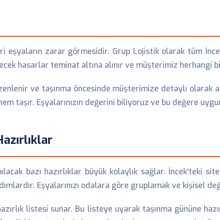
i eşyaların zarar görmesidir. Grup Lojistik olarak tüm İnce
cek hasarlar teminat altına alınır ve müşterimiz herhangi 
zenlenir ve taşınma öncesinde müşterimize detaylı olarak açı
 önem taşır. Eşyalarınızın değerini biliyoruz ve bu değere uyg
azırlıklar
ak bazı hazırlıklar büyük kolaylık sağlar. İncek'teki site
mlardır. Eşyalarınızı odalara göre gruplamak ve kişisel değer
hazırlık listesi sunar. Bu listeye uyarak taşınma gününe hazı