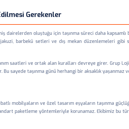
 Edilmesi Gerekenler
eniş dairelerden oluştuğu için taşınma süreci daha kapsamlı bi
ı, jakuzi, barbekü setleri ve dış mekan düzenlemeleri gibi 
anım saatleri ve ortak alan kuralları devreye girer. Grup Lojis
r. Bu sayede taşınma günü herhangi bir aksaklık yaşanmaz ve
 ebatlı mobilyaların ve özel tasarım eşyaların taşınma güçlü
standart paketleme yöntemleriyle korunamaz. Ekibimiz bu tür