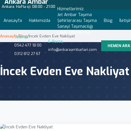
Ankara Ambar
Ankara
Hafta içi: 08:00 - 21:00
Hizmetlerimiz
Jet Ambar Taşıma
Anasayfa
Hakkımızda
Şehirlerarası Taşıma
Blog
İletiş
Sanayi Taşımacılığı
Çeyiz Taşımacılığı
Anasayfa
/
Blog
/
İncek Evden Eve Nakliyat
Telefon:
E-Posta:
0542 477 18 00
HEMEN ARA
info@ankaraambarlari.com
0312 812 27 67
İncek Evden Eve Nakliyat