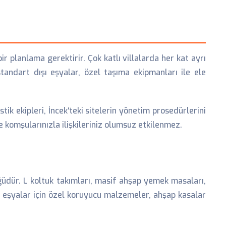
r planlama gerektirir. Çok katlı villalarda her kat ayrı
standart dışı eşyalar, özel taşıma ekipmanları ile ele
tik ekipleri, İncek'teki sitelerin yönetim prosedürlerini
 komşularınızla ilişkileriniz olumsuz etkilenmez.
ğüdür. L koltuk takımları, masif ahşap yemek masaları,
 eşyalar için özel koruyucu malzemeler, ahşap kasalar