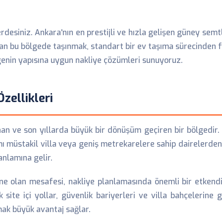
esiniz. Ankara'nın en prestijli ve hızla gelişen güney semtler
lan bu bölgede taşınmak, standart bir ev taşıma sürecinden fa
genin yapısına uygun nakliye çözümleri sunuyoruz.
zellikleri
ve son yıllarda büyük bir dönüşüm geçiren bir bölgedir. Özel
ısmı müstakil villa veya geniş metrekarelere sahip dairelerd
anlamına gelir.
ezine olan mesafesi, nakliye planlamasında önemli bir etken
 site içi yollar, güvenlik bariyerleri ve villa bahçelerine 
şmak büyük avantaj sağlar.