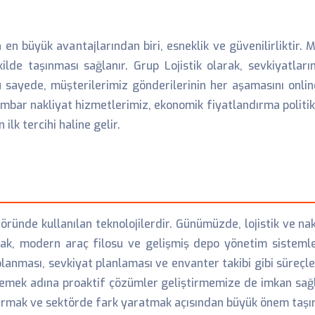
n büyük avantajlarından biri, esneklik ve güvenilirliktir. Mü
ilde taşınması sağlanır. Grup Lojistik olarak, sevkiyatlar
u sayede, müşterilerimiz gönderilerinin her aşamasını onlin
mbar nakliyat hizmetlerimiz, ekonomik fiyatlandırma politikas
ilk tercihi haline gelir.
öründe kullanılan teknolojilerdir. Günümüzde, lojistik ve na
olarak, modern araç filosu ve gelişmiş depo yönetim sisteml
lanması, sevkiyat planlaması ve envanter takibi gibi süreçler 
önlemek adına proaktif çözümler geliştirmemize de imkan sa
tırmak ve sektörde fark yaratmak açısından büyük önem taşır