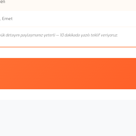
den
z, Emet
n yük detayını paylaşmanız yeterli — 10 dakikada yazılı teklif veriyoruz.