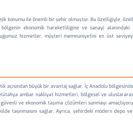
ik konumu ile önemli bir şehir olmuştur. Bu özelliğiyle, özel
 bölgenin ekonomik hareketliliğine ve sanayi alanındak
duğumuz hizmetler, müşteri memnuniyetini en üst seviyeye
istik açısından büyük bir avantaj sağlar. İç Anadolu bölgesin
ütahya ambar nakliyat hizmetleri, bölgesel ve uluslararası t
, güvenli ve ekonomik taşıma çözümleri sunmayı amaçlıyoruz
 şekilde taşınmasını sağlar. Ayrıca, şehirdeki modern depo v