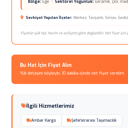
Bölge:
Ege •
Sektörel Yoğunluk:
seramik, çini, ma
Sevkiyat Yapılan İlçeler:
Merkez, Tavşanlı, Simav, Gedi
Fiyatlar yük tipi, hacim ve aciliyete göre değişebilir. Net fiyat içi
Bu Hat İçin Fiyat Alın
Yük detayını söyleyin, 10 dakika içinde net fiyat verelim.
İlgili Hizmetlerimiz
Ambar Kargo
Şehirlerarası Taşımacılık