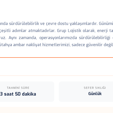
ında sürdürülebilirlik ve çevre dostu yaklaşımlardır. Günümüz
şitli adımlar atmaktadırlar. Grup Lojistik olarak, enerji 
ruz. Aynı zamanda, operasyonlarımızda sürdürülebilirli
ütahya ambar nakliyat hizmetlerimizi, sadece güvenilir deği
TAHMINI SÜRE
SEFER SIKLIĞI
3 saat 50 dakika
Günlük