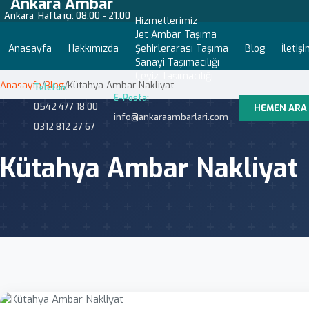
Ankara Ambar
Ankara
Hafta içi: 08:00 - 21:00
Hizmetlerimiz
Jet Ambar Taşıma
Anasayfa
Hakkımızda
Şehirlerarası Taşıma
Blog
İletiş
Sanayi Taşımacılığı
Çeyiz Taşımacılığı
Anasayfa
/
Blog
/
Kütahya Ambar Nakliyat
Telefon:
E-Posta:
0542 477 18 00
HEMEN ARA
info@ankaraambarlari.com
0312 812 27 67
Kütahya Ambar Nakliyat