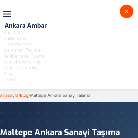
Toggle navigation
Ankara Ambar
Anasayfa
Hakkımızda
Hizmetlerimiz
Jet Ambar Taşıma
Şehirlerarası Taşıma
Sanayi Taşımacılığı
Çeyiz Taşımacılığı
Blog
İletişim
Anasayfa
/
Blog
/
Maltepe Ankara Sanayi Taşıma
Maltepe Ankara Sanayi Taşıma