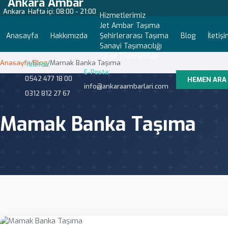
Ankara Ambar
Ankara
Hafta içi: 08:00 - 21:00
Hizmetlerimiz
Jet Ambar Taşıma
Anasayfa
Hakkımızda
Şehirlerarası Taşıma
Blog
İletiş
Sanayi Taşımacılığı
Çeyiz Taşımacılığı
Anasayfa
/
Blog
/
Mamak Banka Taşıma
Telefon:
E-Posta:
0542 477 18 00
HEMEN ARA
info@ankaraambarlari.com
0312 812 27 67
Mamak Banka Taşıma