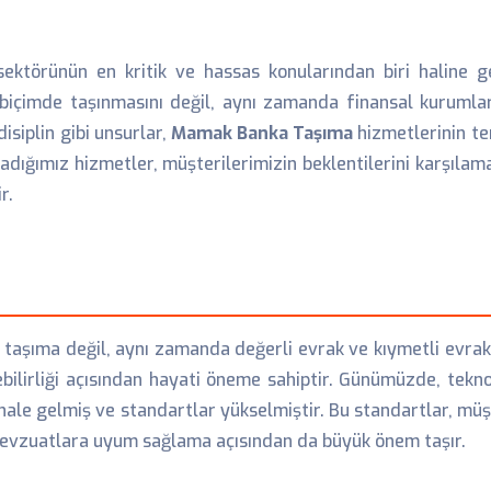
törünün en kritik ve hassas konularından biri haline g
r biçimde taşınmasını değil, aynı zamanda finansal kurumla
isiplin gibi unsurlar,
Mamak Banka Taşıma
hizmetlerinin te
ğladığımız hizmetler, müşterilerimizin beklentilerini karşıl
r.
taşıma değil, aynı zamanda değerli evrak ve kıymetli evrakla
bilirliği açısından hayati öneme sahiptir. Günümüzde, tekno
hale gelmiş ve standartlar yükselmiştir. Bu standartlar, müşt
 mevzuatlara uyum sağlama açısından da büyük önem taşır.