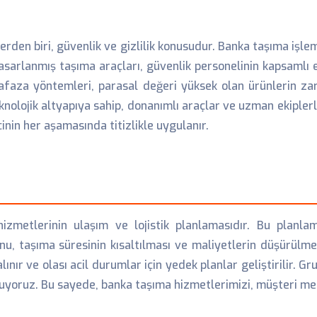
rden biri, güvenlik ve gizlilik konusudur. Banka taşıma işle
asarlanmış taşıma araçları, güvenlik personelinin kapsamlı eği
afaza yöntemleri, parasal değeri yüksek olan ürünlerin za
knolojik altyapıya sahip, donanımlı araçlar ve uzman ekipler
nin her aşamasında titizlikle uygulanır.
izmetlerinin ulaşım ve lojistik planlamasıdır. Bu planl
, taşıma süresinin kısaltılması ve maliyetlerin düşürülmesi
ınır ve olası acil durumlar için yedek planlar geliştirilir. G
nuyoruz. Bu sayede, banka taşıma hizmetlerimizi, müşteri me