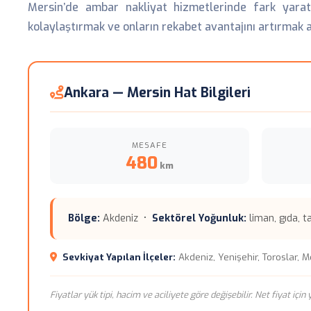
Mersin’de ambar nakliyat hizmetlerinde fark yaratı
kolaylaştırmak ve onların rekabet avantajını artırmak 
Ankara — Mersin Hat Bilgileri
MESAFE
480
km
Bölge:
Akdeniz •
Sektörel Yoğunluk:
liman, gıda, t
Sevkiyat Yapılan İlçeler:
Akdeniz, Yenişehir, Toroslar, Me
Fiyatlar yük tipi, hacim ve aciliyete göre değişebilir. Net fiyat içi