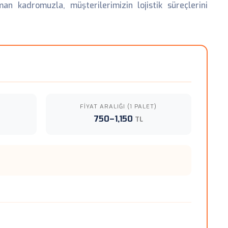
n kadromuzla, müşterilerimizin lojistik süreçlerini
FIYAT ARALIĞI (1 PALET)
750–1,150
TL