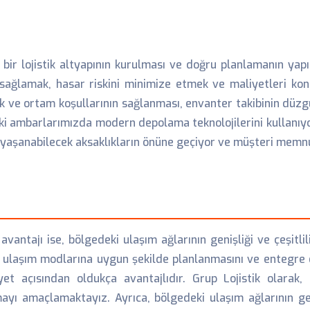
i bir lojistik altyapının kurulması ve doğru planlamanın yapı
 sağlamak, hasar riskini minimize etmek ve maliyetleri kon
ık ve ortam koşullarının sağlanması, envanter takibinin düzgü
eki ambarlarımızda modern depolama teknolojilerini kullanıyo
 yaşanabilecek aksaklıkların önüne geçiyor ve müşteri memnun
vantajı ise, bölgedeki ulaşım ağlarının genişliği ve çeşitlil
ı ulaşım modlarına uygun şekilde planlanmasını ve entegre ed
yet açısından oldukça avantajlıdır. Grup Lojistik olarak, 
yı amaçlamaktayız. Ayrıca, bölgedeki ulaşım ağlarının geliş