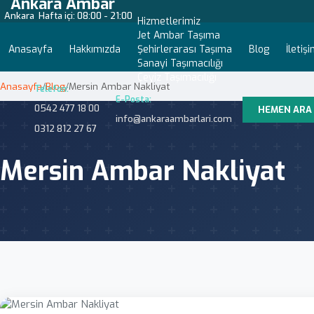
Ankara Ambar
Ankara
Hafta içi: 08:00 - 21:00
Hizmetlerimiz
Jet Ambar Taşıma
Anasayfa
Hakkımızda
Şehirlerarası Taşıma
Blog
İletiş
Sanayi Taşımacılığı
Çeyiz Taşımacılığı
Anasayfa
/
Blog
/
Mersin Ambar Nakliyat
Telefon:
E-Posta:
0542 477 18 00
HEMEN ARA
info@ankaraambarlari.com
0312 812 27 67
Mersin Ambar Nakliyat