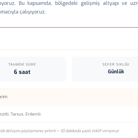
yoruz. Bu kapsamda, bölgedeki gelişmiş altyapı ve uzma
amacıyla çalışıyoruz.
TAHMINI SÜRE
SEFER SIKLIĞI
6 saat
Günlük
arım
zitli, Tarsus, Erdemli
n yük detayını paylaşmanız yeterli — 10 dakikada yazılı teklif veriyoruz.