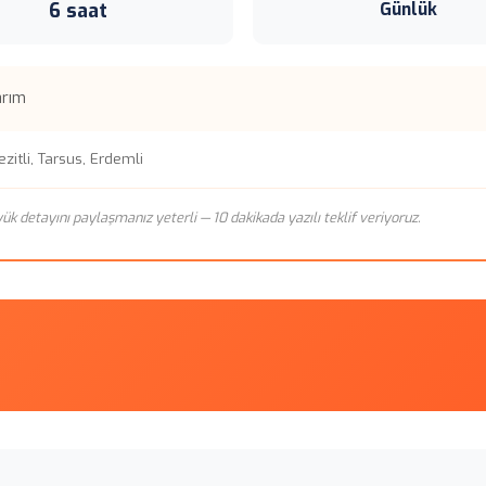
6 saat
Günlük
arım
zitli, Tarsus, Erdemli
n yük detayını paylaşmanız yeterli — 10 dakikada yazılı teklif veriyoruz.