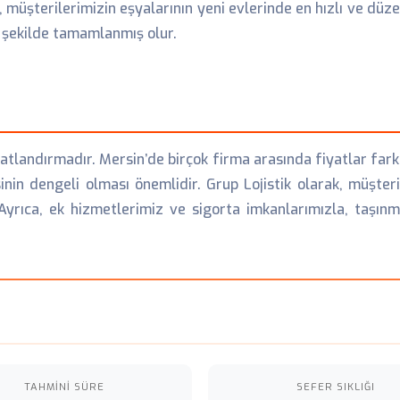
müşterilerimizin eşyalarının yeni evlerinde en hızlı ve düzen
r şekilde tamamlanmış olur.
tlandırmadır. Mersin’de birçok firma arasında fiyatlar farklıl
esinin dengeli olması önemlidir. Grup Lojistik olarak, müşt
. Ayrıca, ek hizmetlerimiz ve sigorta imkanlarımızla, taşı
TAHMINI SÜRE
SEFER SIKLIĞI