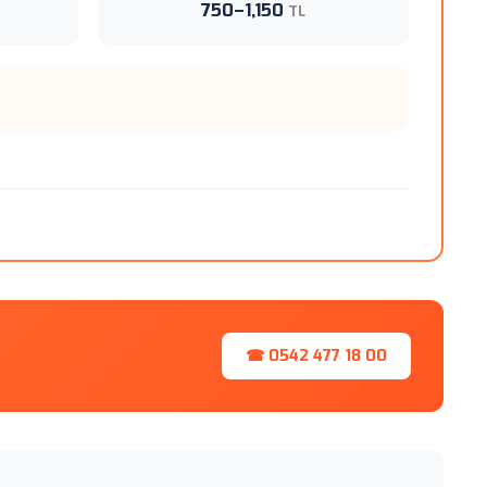
750–1,150
TL
☎ 0542 477 18 00