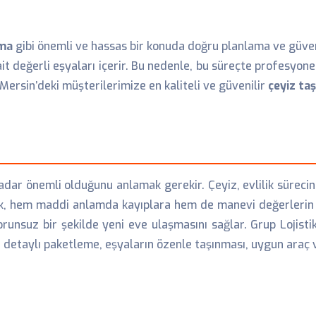
ıma
gibi önemli ve hassas bir konuda doğru planlama ve güven
it değerli eşyaları içerir. Bu nedenle, bu süreçte profesyone
Mersin’deki müşterilerimize en kaliteli ve güvenilir
çeyiz ta
dar önemli olduğunu anlamak gerekir. Çeyiz, evlilik sürecini
lık, hem maddi anlamda kayıplara hem de manevi değerlerin
orunsuz bir şekilde yeni eve ulaşmasını sağlar. Grup Lojist
etaylı paketleme, eşyaların özenle taşınması, uygun araç ve