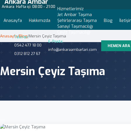
Ankara Ambar
Ankara
Hafta içi: 08:00 - 21:00
Hizmetlerimiz
Jet Ambar Taşıma
Anasayfa
Hakkımızda
Şehirlerarası Taşıma
Blog
İletiş
Sanayi Taşımacılığı
Çeyiz Taşımacılığı
Anasayfa
/
Blog
/
Mersin Çeyiz Taşıma
Telefon:
E-Posta:
0542 477 18 00
HEMEN ARA
info@ankaraambarlari.com
0312 812 27 67
Mersin Çeyiz Taşıma