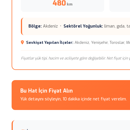
480
km
Bölge:
Akdeniz •
Sektörel Yoğunluk:
liman, gıda, t
Sevkiyat Yapılan İlçeler:
Akdeniz, Yenişehir, Toroslar, Me
Fiyatlar yük tipi, hacim ve aciliyete göre değişebilir. Net fiyat içi
Bu Hat İçin Fiyat Alın
Yük detayını söyleyin, 10 dakika içinde net fiyat verelim.