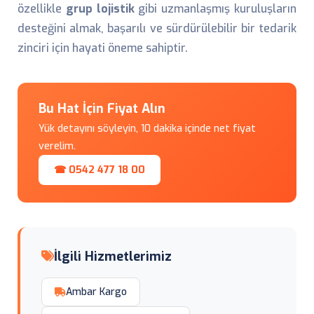
özellikle
grup lojistik
gibi uzmanlaşmış kuruluşların
desteğini almak, başarılı ve sürdürülebilir bir tedarik
zinciri için hayati öneme sahiptir.
Bu Hat İçin Fiyat Alın
Yük detayını söyleyin, 10 dakika içinde net fiyat
verelim.
☎ 0542 477 18 00
İlgili Hizmetlerimiz
Ambar Kargo