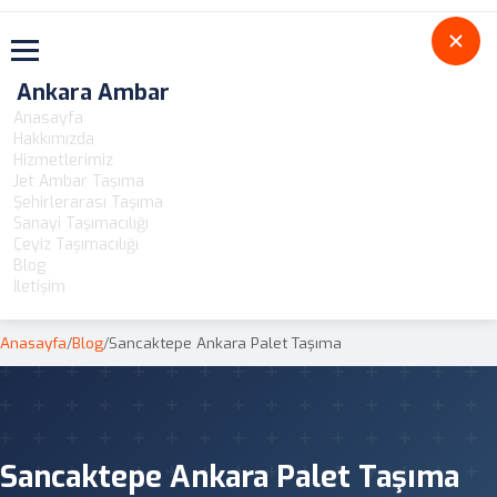
Toggle navigation
Ankara Ambar
Anasayfa
Hakkımızda
Hizmetlerimiz
Jet Ambar Taşıma
Şehirlerarası Taşıma
Sanayi Taşımacılığı
Çeyiz Taşımacılığı
Blog
İletişim
Anasayfa
/
Blog
/
Sancaktepe Ankara Palet Taşıma
Sancaktepe Ankara Palet Taşıma