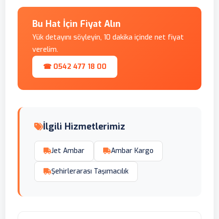
Bu Hat İçin Fiyat Alın
Yük detayını söyleyin, 10 dakika içinde net fiyat
verelim.
☎ 0542 477 18 00
İlgili Hizmetlerimiz
Jet Ambar
Ambar Kargo
Şehirlerarası Taşımacılık