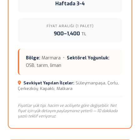
Haftada 3-4
FIYAT ARALIĞI (1 PALET)
900–1,400
TL
Bölge:
Marmara •
Sektörel Yoğunluk:
OSB, tarım, liman
Sevkiyat Yapılan İlçeler:
Süleymanpaşa, Çorlu,
Çerkezköy, Kapaklı, Malkara
Fiyatlar yük tipi, hacim ve aciliyete göre değişebilir. Net
fiyat için yük detayını paylaşmanız yeterli — 10 dakikada
yazılı teklif veriyoruz.