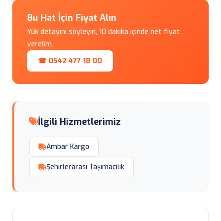
Bu Hat İçin Fiyat Alın
Yük detayını söyleyin, 10 dakika içinde net fiyat
verelim.
☎ 0542 477 18 00
İlgili Hizmetlerimiz
Ambar Kargo
Şehirlerarası Taşımacılık