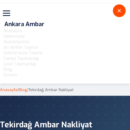
Toggle navigation
Ankara Ambar
Anasayfa
Hakkımızda
Hizmetlerimiz
Jet Ambar Taşıma
Şehirlerarası Taşıma
Sanayi Taşımacılığı
Çeyiz Taşımacılığı
Blog
İletişim
Anasayfa
/
Blog
/
Tekirdağ Ambar Nakliyat
Tekirdağ Ambar Nakliyat