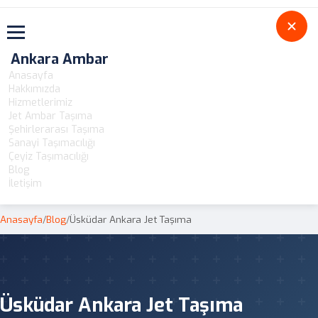
Toggle navigation
Ankara Ambar
Anasayfa
Hakkımızda
Hizmetlerimiz
Jet Ambar Taşıma
Şehirlerarası Taşıma
Sanayi Taşımacılığı
Çeyiz Taşımacılığı
Blog
İletişim
Anasayfa
/
Blog
/
Üsküdar Ankara Jet Taşıma
Üsküdar Ankara Jet Taşıma