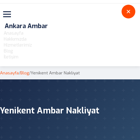
Toggle navigation
Ankara Ambar
Anasayfa
Hakkımızda
Hizmetlerimiz
Blog
İletişim
Anasayfa
/
Blog
/
Yenikent Ambar Nakliyat
Yenikent Ambar Nakliyat