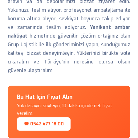
arayın ya da depolarımızı bizzat ziyaret edin.
Yükünüzü teslim alıyor, profesyonel ambalajlama ile
koruma altına alıyor, sevkiyat boyunca takip ediyor
ve zamanında teslim ediyoruz.
Yenikent ambar
nakliyat
hizmetinde güvenilir çözüm ortağınız olan
Grup Lojistik ile ilk gönderiminizi yapın, sunduğumuz
kaliteyi bizzat deneyimleyin. Yüklerinizi birlikte yola
çıkaralım ve Türkiye'nin neresine olursa olsun
güvenle ulaştıralım.
Bu Hat İçin Fiyat Alın
Yük detayını söyleyin, 10 dakika içinde net fiyat
verelim.
☎ 0542 477 18 00