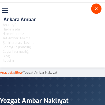
Toggle navigation
Ankara Ambar
Anasayfa
Hakkımızda
Hizmetlerimiz
Jet Ambar Taşıma
Şehirlerarası Taşıma
Sanayi Taşımacılığı
Çeyiz Taşımacılığı
Blog
İletişim
Anasayfa
/
Blog
/
Yozgat Ambar Nakliyat
Yozgat Ambar Nakliyat