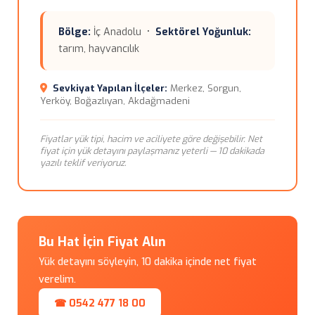
Bölge:
İç Anadolu •
Sektörel Yoğunluk:
tarım, hayvancılık
Sevkiyat Yapılan İlçeler:
Merkez, Sorgun,
Yerköy, Boğazlıyan, Akdağmadeni
Fiyatlar yük tipi, hacim ve aciliyete göre değişebilir. Net
fiyat için yük detayını paylaşmanız yeterli — 10 dakikada
yazılı teklif veriyoruz.
Bu Hat İçin Fiyat Alın
Yük detayını söyleyin, 10 dakika içinde net fiyat
verelim.
☎ 0542 477 18 00