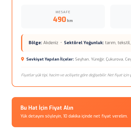
MESAFE
490
km
Bölge:
Akdeniz •
Sektörel Yoğunluk:
tarım, tekstil
Sevkiyat Yapılan İlçeler:
Seyhan, Yüreğir, Çukurova, Ce
Fiyatlar yük tipi, hacim ve aciliyete göre değişebilir. Net fiyat içi
Bu Hat İçin Fiyat Alın
Yük detayını söyleyin, 10 dakika içinde net fiyat verelim.