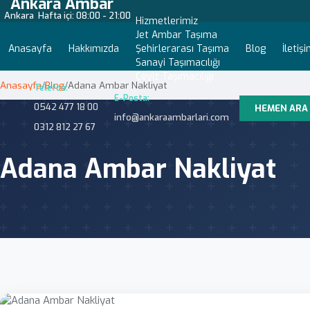
Ankara Ambar
Ankara
Hafta içi: 08:00 - 21:00
Hizmetlerimiz
Jet Ambar Taşıma
Anasayfa
Hakkımızda
Şehirlerarası Taşıma
Blog
İletiş
Sanayi Taşımacılığı
Çeyiz Taşımacılığı
Anasayfa
/
Blog
/
Adana Ambar Nakliyat
Telefon:
E-Posta:
0542 477 18 00
HEMEN ARA
info@ankaraambarlari.com
0312 812 27 67
Adana Ambar Nakliyat