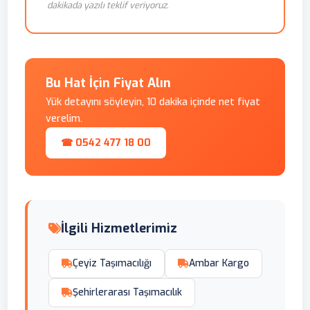
dakikada yazılı teklif veriyoruz.
Bu Hat İçin Fiyat Alın
Yük detayını söyleyin, 10 dakika içinde net fiyat
verelim.
☎ 0542 477 18 00
İlgili Hizmetlerimiz
Çeyiz Taşımacılığı
Ambar Kargo
Şehirlerarası Taşımacılık