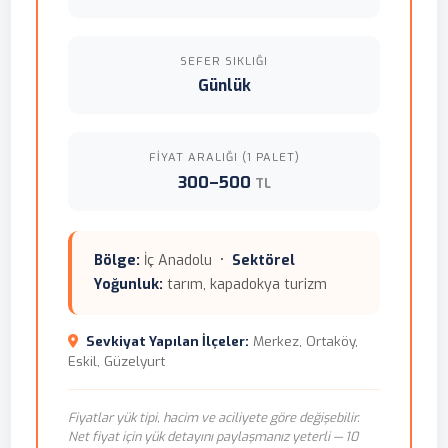
SEFER SIKLIĞI
Günlük
FIYAT ARALIĞI (1 PALET)
300–500
TL
Bölge:
İç Anadolu •
Sektörel
Yoğunluk:
tarım, kapadokya turizm
Sevkiyat Yapılan İlçeler:
Merkez, Ortaköy,
Eskil, Güzelyurt
Fiyatlar yük tipi, hacim ve aciliyete göre değişebilir.
Net fiyat için yük detayını paylaşmanız yeterli — 10