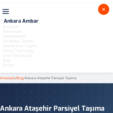
Toggle navigation
Ankara Ambar
Anasayfa
Hakkımızda
Hizmetlerimiz
Jet Ambar Taşıma
Şehirlerarası Taşıma
Sanayi Taşımacılığı
Çeyiz Taşımacılığı
Blog
İletişim
Anasayfa
/
Blog
/
Ankara Ataşehir Parsiyel Taşıma
Ankara Ataşehir Parsiyel Taşıma