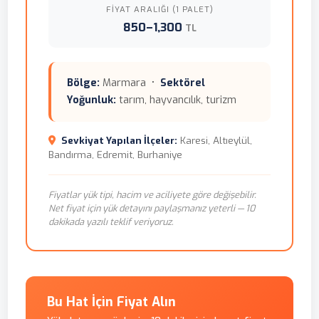
FIYAT ARALIĞI (1 PALET)
850–1,300
TL
Bölge:
Marmara •
Sektörel
Yoğunluk:
tarım, hayvancılık, turizm
Sevkiyat Yapılan İlçeler:
Karesi, Altıeylül,
Bandırma, Edremit, Burhaniye
Fiyatlar yük tipi, hacim ve aciliyete göre değişebilir.
Net fiyat için yük detayını paylaşmanız yeterli — 10
dakikada yazılı teklif veriyoruz.
Bu Hat İçin Fiyat Alın