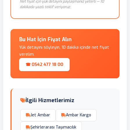
Net fiyat için yük detayını paylaşmanız yeterli — 10
dakikada yazılı teklif veriyoruz.
Bu Hat İçin Fiyat Alın
Yük detayını söyleyin, 10 dakika içinde net fiyat
verelim.
☎ 0542 477 18 00
İlgili Hizmetlerimiz
Jet Ambar
Ambar Kargo
Şehirlerarası Taşımacılık