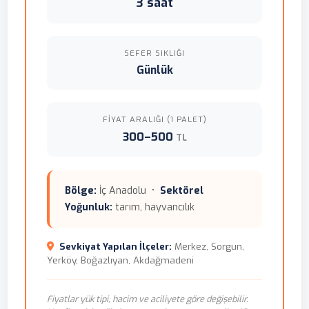
3 saat
SEFER SIKLIĞI
Günlük
FIYAT ARALIĞI (1 PALET)
300–500
TL
Bölge:
İç Anadolu •
Sektörel
Yoğunluk:
tarım, hayvancılık
Sevkiyat Yapılan İlçeler:
Merkez, Sorgun,
Yerköy, Boğazlıyan, Akdağmadeni
Fiyatlar yük tipi, hacim ve aciliyete göre değişebilir.