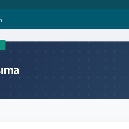
im
şıma