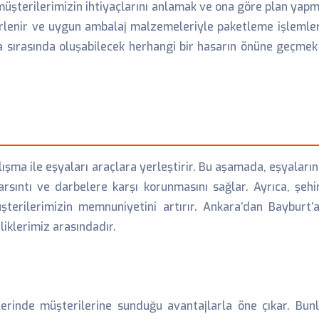
 müşterilerimizin ihtiyaçlarını anlamak ve ona göre plan yap
lirlenir ve uygun ambalaj malzemeleriyle paketleme işlemleri
ıma sırasında oluşabilecek herhangi bir hasarın önüne geçmek
alışma ile eşyaları araçlara yerleştirir. Bu aşamada, eşyaları
rsıntı ve darbelere karşı korunmasını sağlar. Ayrıca, şehi
terilerimizin memnuniyetini artırır. Ankara’dan Bayburt
iklerimiz arasındadır.
rinde müşterilerine sunduğu avantajlarla öne çıkar. Bunla