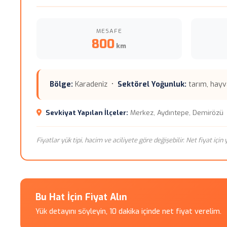
MESAFE
800
km
Bölge:
Karadeniz •
Sektörel Yoğunluk:
tarım, hayva
Sevkiyat Yapılan İlçeler:
Merkez, Aydıntepe, Demirözü
Fiyatlar yük tipi, hacim ve aciliyete göre değişebilir. Net fiyat içi
Bu Hat İçin Fiyat Alın
Yük detayını söyleyin, 10 dakika içinde net fiyat verelim.