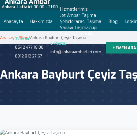
Ankara Ambar
Ankara
Hafta içi: 08:00 - 21:00
Hizmetlerimiz
Jet Ambar Taşıma
Anasayfa
Hakkımızda
Şehirlerarası Taşıma
Blog
İletiş
Sanayi Taşımacılığı
Çeyiz Taşımacılığı
Anasayfa
/
Blog
/
Ankara Bayburt Çeyiz Taşıma
Telefon:
E-Posta:
0542 477 18 00
HEMEN ARA
info@ankaraambarlari.com
0312 812 27 67
Ankara Bayburt Çeyiz Ta