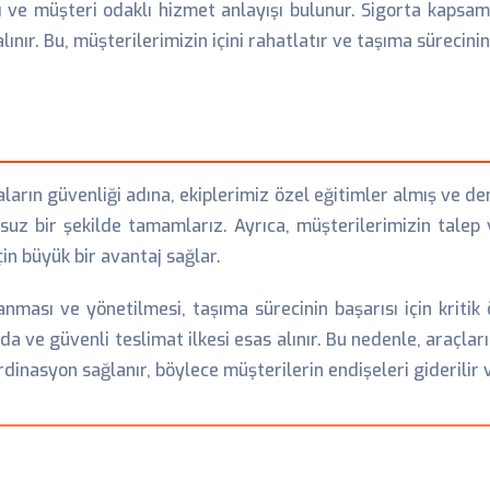
 ve müşteri odaklı hizmet anlayışı bulunur. Sigorta kapsam
ır. Bu, müşterilerimizin içini rahatlatır ve taşıma sürecinin 
aların güvenliği adına, ekiplerimiz özel eğitimler almış ve d
uz bir şekilde tamamlarız. Ayrıca, müşterilerimizin talep 
çin büyük bir avantaj sağlar.
lanması ve yönetilmesi, taşıma sürecinin başarısı için kriti
 ve güvenli teslimat ilkesi esas alınır. Bu nedenle, araçları
rdinasyon sağlanır, böylece müşterilerin endişeleri giderilir v