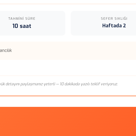
TAHMINI SÜRE
SEFER SIKLIĞI
10 saat
Haftada 2
ncılık
n yük detayını paylaşmanız yeterli — 10 dakikada yazılı teklif veriyoruz.