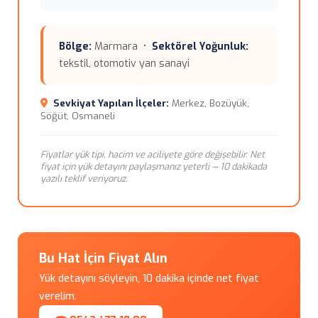
Bölge:
Marmara •
Sektörel Yoğunluk:
tekstil, otomotiv yan sanayi
Sevkiyat Yapılan İlçeler:
Merkez, Bozüyük,
Söğüt, Osmaneli
Fiyatlar yük tipi, hacim ve aciliyete göre değişebilir. Net
fiyat için yük detayını paylaşmanız yeterli — 10 dakikada
yazılı teklif veriyoruz.
Bu Hat İçin Fiyat Alın
Yük detayını söyleyin, 10 dakika içinde net fiyat
verelim.