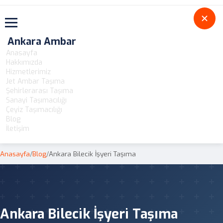
Toggle navigation
Ankara Ambar
Anasayfa
Hakkımızda
Hizmetlerimiz
Jet Ambar Taşıma
Şehirlerarası Taşıma
Sanayi Taşımacılığı
Çeyiz Taşımacılığı
Blog
İletişim
Anasayfa
/
Blog
/
Ankara Bilecik İşyeri Taşıma
Ankara Bilecik İşyeri Taşıma