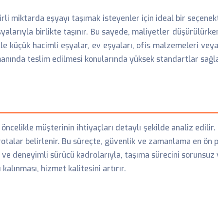
irli miktarda eşyayı taşımak isteyenler için ideal bir seçenek
yalarıyla birlikte taşınır. Bu sayede, maliyetler düşürülürken
e küçük hacimli eşyalar, ev eşyaları, ofis malzemeleri veya k
manında teslim edilmesi konularında yüksek standartlar sağla
celikle müşterinin ihtiyaçları detaylı şekilde analiz edilir. E
talar belirlenir. Bu süreçte, güvenlik ve zamanlama en ön p
ı ve deneyimli sürücü kadrolarıyla, taşıma sürecini sorunsuz
kalınması, hizmet kalitesini artırır.