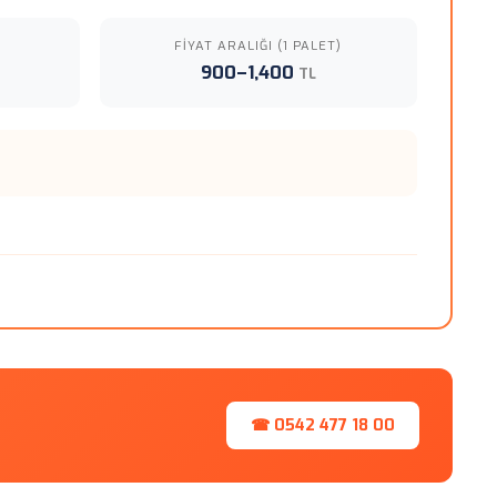
FIYAT ARALIĞI (1 PALET)
900–1,400
TL
☎ 0542 477 18 00