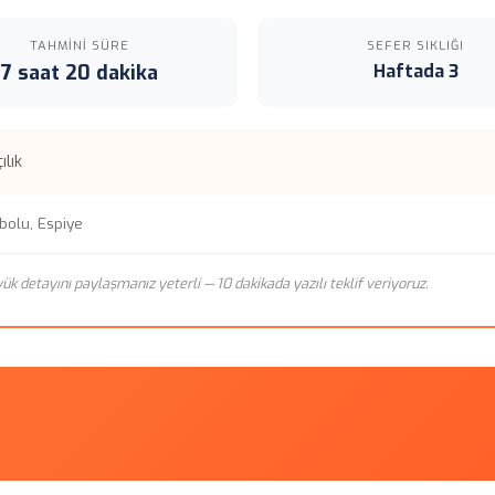
TAHMINI SÜRE
SEFER SIKLIĞI
7 saat 20 dakika
Haftada 3
ılık
bolu, Espiye
n yük detayını paylaşmanız yeterli — 10 dakikada yazılı teklif veriyoruz.