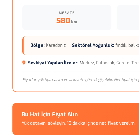
MESAFE
580
km
Bölge:
Karadeniz •
Sektörel Yoğunluk:
fındık, balıkç
Sevkiyat Yapılan İlçeler:
Merkez, Bulancak, Görele, Tire
Fiyatlar yük tipi, hacim ve aciliyete göre değişebilir. Net fiyat içi
Bu Hat İçin Fiyat Alın
Yük detayını söyleyin, 10 dakika içinde net fiyat verelim.