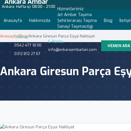
Ankara Ambar
Ankara
Hafta içi: 08:00 - 21:00
Hizmetlerimiz
Jet Ambar Taşıma
Anasayfa
Hakkımızda
Şehirlerarası Taşıma
Blog
İletiş
Sanayi Taşımacılığı
Çeyiz Taşımacılığı
Anasayfa
/
Blog
/
Ankara Giresun Parça Eşya Nakliyat
Telefon:
E-Posta:
0542 477 18 00
HEMEN ARA
info@ankaraambarlari.com
0312 812 27 67
Ankara Giresun Parça Eşy