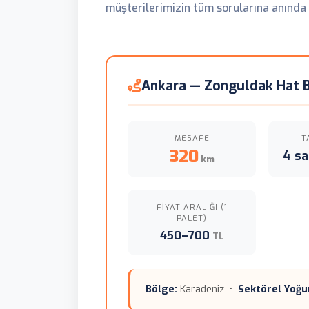
müşterilerimizin tüm sorularına anında 
Ankara — Zonguldak Hat Bi
MESAFE
T
320
4 sa
km
FIYAT ARALIĞI (1
PALET)
450–700
TL
Bölge:
Karadeniz •
Sektörel Yoğu