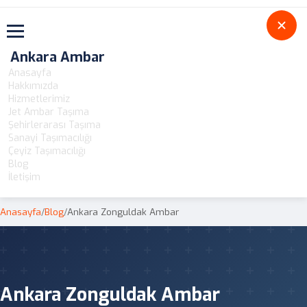
Toggle navigation
Ankara Ambar
Anasayfa
Hakkımızda
Hizmetlerimiz
Jet Ambar Taşıma
Şehirlerarası Taşıma
Sanayi Taşımacılığı
Çeyiz Taşımacılığı
Blog
İletişim
Anasayfa
/
Blog
/
Ankara Zonguldak Ambar
Ankara Zonguldak Ambar