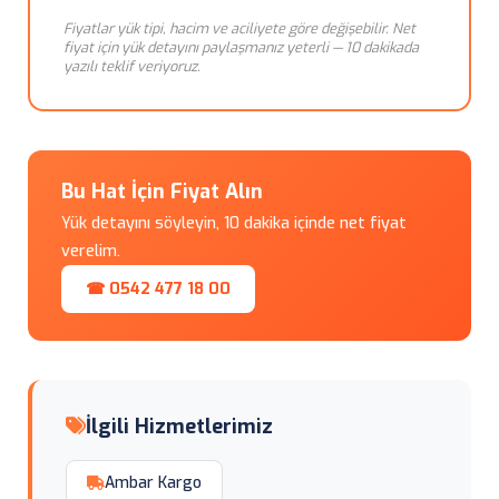
Fiyatlar yük tipi, hacim ve aciliyete göre değişebilir. Net
fiyat için yük detayını paylaşmanız yeterli — 10 dakikada
yazılı teklif veriyoruz.
Bu Hat İçin Fiyat Alın
Yük detayını söyleyin, 10 dakika içinde net fiyat
verelim.
☎ 0542 477 18 00
İlgili Hizmetlerimiz
Ambar Kargo