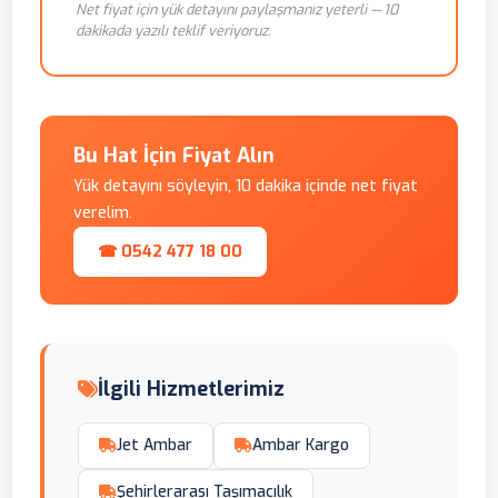
Net fiyat için yük detayını paylaşmanız yeterli — 10
dakikada yazılı teklif veriyoruz.
Bu Hat İçin Fiyat Alın
Yük detayını söyleyin, 10 dakika içinde net fiyat
verelim.
☎ 0542 477 18 00
İlgili Hizmetlerimiz
Jet Ambar
Ambar Kargo
Şehirlerarası Taşımacılık