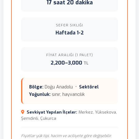
17 saat 20 dakika
SEFER SIKLIĞI
Haftada 1-2
FIYAT ARALIĞI (1 PALET)
2,200–3,000
TL
Bölge:
Doğu Anadolu •
Sektörel
Yoğunluk:
sınır, hayvancılık
Sevkiyat Yapılan İlçeler:
Merkez, Yüksekova,
Şemdinli, Çukurca
Fiyatlar yük tipi, hacim ve aciliyete göre değişebilir.