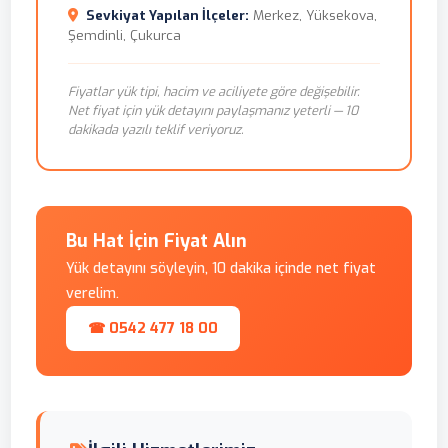
Sevkiyat Yapılan İlçeler:
Merkez, Yüksekova,
Şemdinli, Çukurca
Fiyatlar yük tipi, hacim ve aciliyete göre değişebilir.
Net fiyat için yük detayını paylaşmanız yeterli — 10
dakikada yazılı teklif veriyoruz.
Bu Hat İçin Fiyat Alın
Yük detayını söyleyin, 10 dakika içinde net fiyat
verelim.
☎ 0542 477 18 00