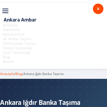
Toggle navigation
Ankara Ambar
Anasayfa
Hakkımızda
Hizmetlerimiz
Jet Ambar Taşıma
Şehirlerarası Taşıma
Sanayi Taşımacılığı
Çeyiz Taşımacılığı
Blog
İletişim
Anasayfa
/
Blog
/
Ankara Iğdır Banka Taşıma
Ankara Iğdır Banka Taşıma