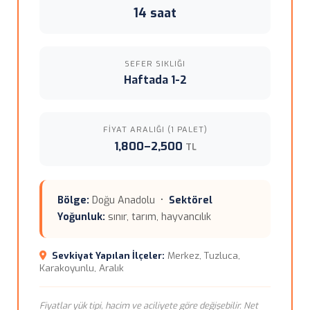
14 saat
SEFER SIKLIĞI
Haftada 1-2
FIYAT ARALIĞI (1 PALET)
1,800–2,500
TL
Bölge:
Doğu Anadolu •
Sektörel
Yoğunluk:
sınır, tarım, hayvancılık
Sevkiyat Yapılan İlçeler:
Merkez, Tuzluca,
Karakoyunlu, Aralık
Fiyatlar yük tipi, hacim ve aciliyete göre değişebilir. Net