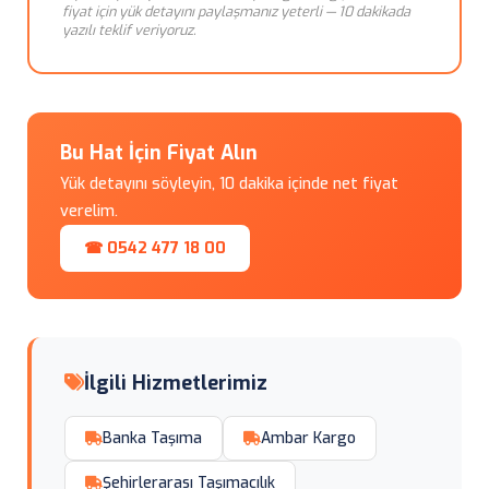
fiyat için yük detayını paylaşmanız yeterli — 10 dakikada
yazılı teklif veriyoruz.
Bu Hat İçin Fiyat Alın
Yük detayını söyleyin, 10 dakika içinde net fiyat
verelim.
☎ 0542 477 18 00
İlgili Hizmetlerimiz
Banka Taşıma
Ambar Kargo
Şehirlerarası Taşımacılık