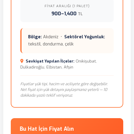
FIYAT ARALIĞI (1 PALET)
900–1,400
TL
Bölge:
Akdeniz •
Sektörel Yoğunluk:
tekstil, dondurma, çelik
Sevkiyat Yapılan İlçeler:
Onikişubat,
Dulkadiroğlu, Elbistan, Afşin
Fiyatlar yük tipi, hacim ve aciliyete göre değişebilir.
Net fiyat için yük detayını paylaşmanız yeterli — 10
dakikada yazılı teklif veriyoruz.
Bu Hat İçin Fiyat Alın