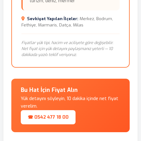
turizm, deniz, mermer
Sevkiyat Yapılan İlçeler:
Merkez, Bodrum,
Fethiye, Marmaris, Datça, Milas
Fiyatlar yük tipi, hacim ve aciliyete göre değişebilir.
Net fiyat için yük detayını paylaşmanız yeterli — 10
dakikada yazılı teklif veriyoruz.
Bu Hat İçin Fiyat Alın
Yük detayını söyleyin, 10 dakika içinde net fiyat
verelim.
☎ 0542 477 18 00