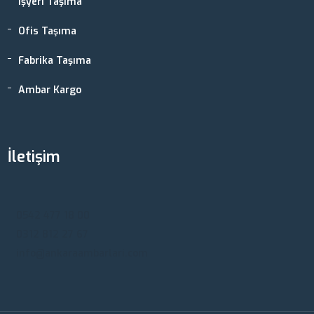
İşyeri Taşıma
Ofis Taşıma
Fabrika Taşıma
Ambar Kargo
İletişim
Ankara, Türkiye
0542 477 18 00
0312 812 27 67
info@ankaraambarlari.com