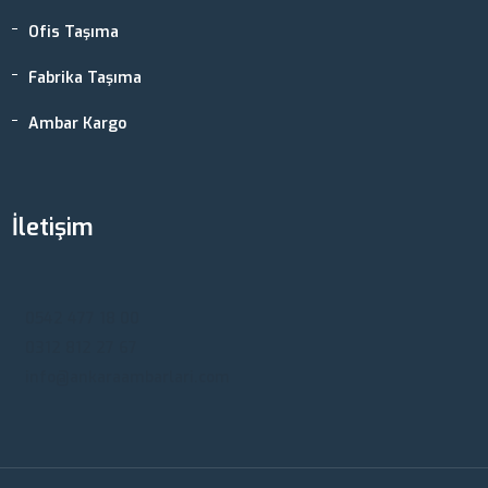
Ofis Taşıma
Fabrika Taşıma
Ambar Kargo
İletişim
Ankara, Türkiye
0542 477 18 00
0312 812 27 67
info@ankaraambarlari.com