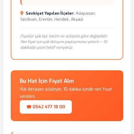
Sevkiyat Yapılan İlçeler:
Adapazarı,
Serdivan, Erenler, Hendek, Akyazı
Fiyatlar yük tipi, hacim ve aciliyete göre değişebilir.
Net fiyat için yük detayını paylaşmanız yeterli — 10
dakikada yazılı teklif veriyoruz.
Bu Hat İçin Fiyat Alın
Yük detayını söyleyin, 10 dakika içinde net fiyat
verelim.
☎ 0542 477 18 00