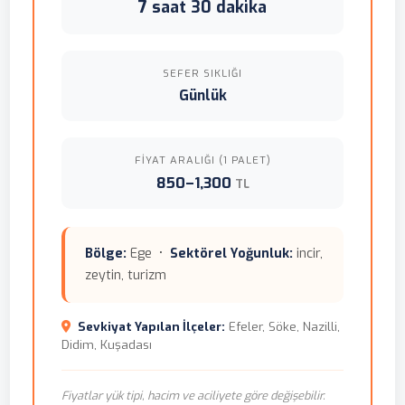
7 saat 30 dakika
SEFER SIKLIĞI
Günlük
FIYAT ARALIĞI (1 PALET)
850–1,300
TL
Bölge:
Ege •
Sektörel Yoğunluk:
incir,
zeytin, turizm
Sevkiyat Yapılan İlçeler:
Efeler, Söke, Nazilli,
Didim, Kuşadası
Fiyatlar yük tipi, hacim ve aciliyete göre değişebilir.