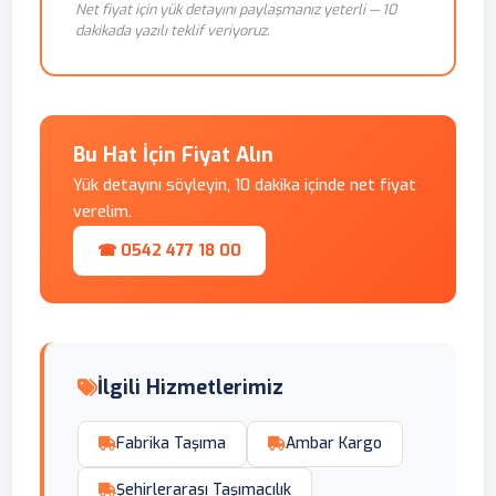
Net fiyat için yük detayını paylaşmanız yeterli — 10
dakikada yazılı teklif veriyoruz.
Bu Hat İçin Fiyat Alın
Yük detayını söyleyin, 10 dakika içinde net fiyat
verelim.
☎ 0542 477 18 00
İlgili Hizmetlerimiz
Fabrika Taşıma
Ambar Kargo
Şehirlerarası Taşımacılık