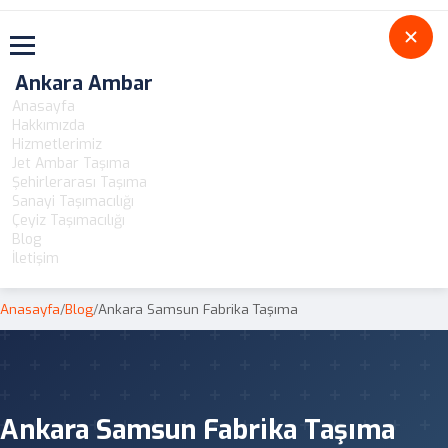
Toggle navigation
Ankara Ambar
Anasayfa
Hakkımızda
Hizmetlerimiz
Jet Ambar Taşıma
Şehirlerarası Taşıma
Sanayi Taşımacılığı
Çeyiz Taşımacılığı
Blog
İletişim
Anasayfa
/
Blog
/
Ankara Samsun Fabrika Taşıma
Ankara Samsun Fabrika Taşıma