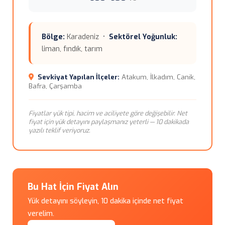
Bölge:
Karadeniz •
Sektörel Yoğunluk:
liman, fındık, tarım
Sevkiyat Yapılan İlçeler:
Atakum, İlkadım, Canik,
Bafra, Çarşamba
Fiyatlar yük tipi, hacim ve aciliyete göre değişebilir. Net
fiyat için yük detayını paylaşmanız yeterli — 10 dakikada
yazılı teklif veriyoruz.
Bu Hat İçin Fiyat Alın
Yük detayını söyleyin, 10 dakika içinde net fiyat
verelim.