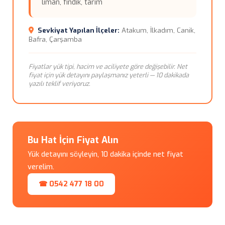
liman, fındık, tarım
Sevkiyat Yapılan İlçeler:
Atakum, İlkadım, Canik,
Bafra, Çarşamba
Fiyatlar yük tipi, hacim ve aciliyete göre değişebilir. Net
fiyat için yük detayını paylaşmanız yeterli — 10 dakikada
yazılı teklif veriyoruz.
Bu Hat İçin Fiyat Alın
Yük detayını söyleyin, 10 dakika içinde net fiyat
verelim.
☎ 0542 477 18 00