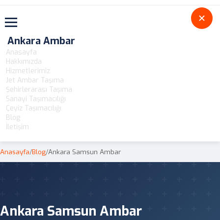
Toggle navigation
Ankara Ambar
Anasayfa
Hakkımızda
Hizmetlerimiz
Jet Ambar Taşıma
Şehirlerarası Taşıma
Sanayi Taşımacılığı
Çeyiz Taşımacılığı
Blog
İletişim
Anasayfa
/
Blog
/
Ankara Samsun Ambar
Ankara Samsun Ambar