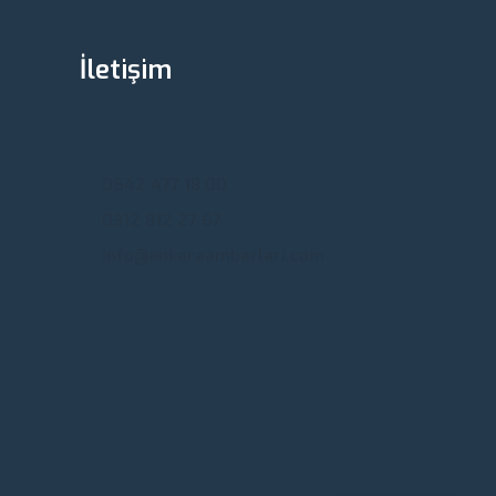
İletişim
Ankara, Türkiye
0542 477 18 00
0312 812 27 67
info@ankaraambarlari.com