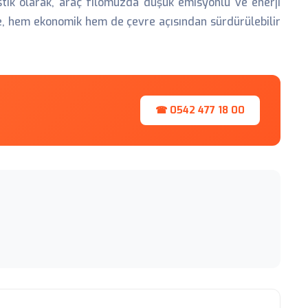
stik olarak, araç filomuzda düşük emisyonlu ve enerji
e, hem ekonomik hem de çevre açısından sürdürülebilir
☎ 0542 477 18 00