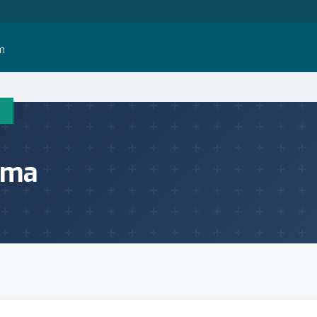
im
ıma