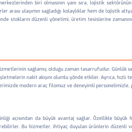
erkezlerinden biri olmasının yanı sıra, lojistik sektörünün
er arası ulaşımın sağladığı kolaylıklar hem de lojistik altya
nde stokların düzenli yönetimi, üretim tesislerine zamanın
izmetlerinin sağlamış olduğu zaman tasarrufudur. Günlük se
 işletmelerin nakit akışını olumlu yönde etkiler. Ayrıca, hızlı
çlerimizde modern araç filomuz ve deneyimli personelimizle,
nliği açısından da büyük avantaj sağlar. Özellikle büyük h
ebilirler. Bu hizmetler, ihtiyaç duyulan ürünlerin düzenli v