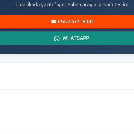
10 dakikada yazılı fiyat. Sabah arayın, akşam teslim.
☎ 0542 477 18 00
WHATSAPP