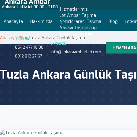
Ankara Ambar
Ankara
Hafta içi: 08:00 - 21:00
Hizmetlerimiz
Jet Ambar Taşıma
Anasayfa
Hakkımızda
Şehirlerarası Taşıma
Blog
İletiş
Sanayi Taşımacılığı
Çeyiz Taşımacılığı
Anasayfa
/
Blog
/
Tuzla Ankara Günlük Taşıma
Telefon:
E-Posta:
0542 477 18 00
HEMEN ARA
info@ankaraambarlari.com
0312 812 27 67
Tuzla Ankara Günlük Taş