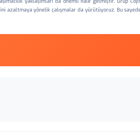
aşımacılık yaklaşımları da önemli hale gelmiştir. Grup Loji
zini azaltmaya yönelik çalışmalar da yürütüyoruz. Bu sayed