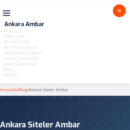
Toggle navigation
Ankara Ambar
Anasayfa
Hakkımızda
Hizmetlerimiz
Jet Ambar Taşıma
Şehirlerarası Taşıma
Sanayi Taşımacılığı
Çeyiz Taşımacılığı
Blog
İletişim
Anasayfa
/
Blog
/
Ankara Siteler Ambar
Ankara Siteler Ambar