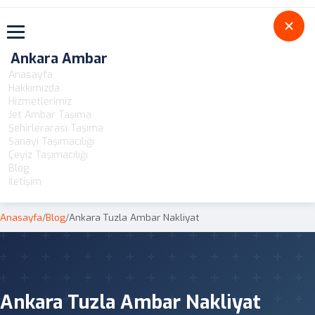
Toggle navigation
Ankara Ambar
Anasayfa
Hakkımızda
Hizmetlerimiz
Jet Ambar Taşıma
Şehirlerarası Taşıma
Sanayi Taşımacılığı
Çeyiz Taşımacılığı
Blog
İletişim
Anasayfa
/
Blog
/
Ankara Tuzla Ambar Nakliyat
Ankara Tuzla Ambar Nakliyat