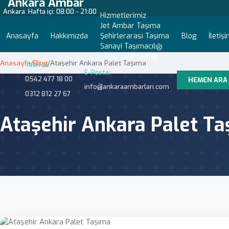
Ankara Ambar
Ankara
Hafta içi: 08:00 - 21:00
Hizmetlerimiz
Jet Ambar Taşıma
Anasayfa
Hakkımızda
Şehirlerarası Taşıma
Blog
İletiş
Sanayi Taşımacılığı
Çeyiz Taşımacılığı
Anasayfa
/
Blog
/
Ataşehir Ankara Palet Taşıma
Telefon:
E-Posta:
0542 477 18 00
HEMEN ARA
info@ankaraambarlari.com
0312 812 27 67
Ataşehir Ankara Palet T