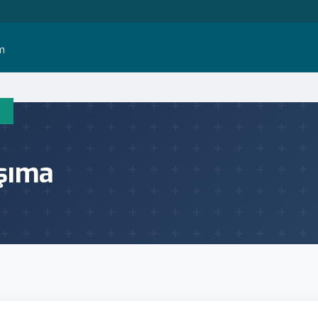
im
aşıma