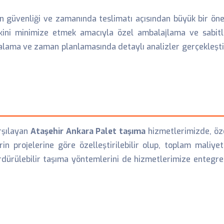
güvenliği ve zamanında teslimatı açısından büyük bir öneme
iskini minimize etmek amacıyla özel ambalajlama ve sabitl
talama ve zaman planlamasında detaylı analizler gerçekleştir
arşılayan
Ataşehir Ankara Palet taşıma
hizmetlerimizde, özel
rin projelerine göre özelleştirilebilir olup, toplam maliye
ürdürülebilir taşıma yöntemlerini de hizmetlerimize enteg