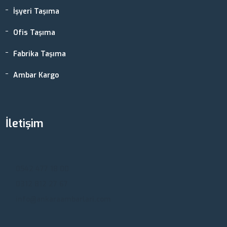
İşyeri Taşıma
Ofis Taşıma
Fabrika Taşıma
Ambar Kargo
İletişim
Ankara, Türkiye
0542 477 18 00
0312 812 27 67
info@ankaraambarlari.com